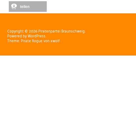
teilen
Copyright © 2026 Piratenpartei Braunschweig
Powered by
WordPress
Theme:
Pirate Rogue
von xwolf