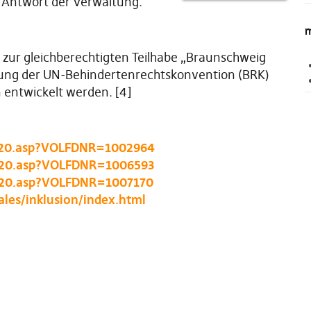
 Antwort der Verwaltung.
m
e zur gleichberechtigten Teilhabe „Braunschweig
tzung der UN-Behindertenrechtskonvention (BRK)
n entwickelt werden. [4]
vo020.asp?VOLFDNR=1002964
vo020.asp?VOLFDNR=1006593
vo020.asp?VOLFDNR=1007170
les/inklusion/index.html