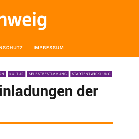
chweig
NSCHUTZ
IMPRESSUM
ON
KULTUR
SELBSTBESTIMMUNG
STADTENTWICKLUNG
inladungen der