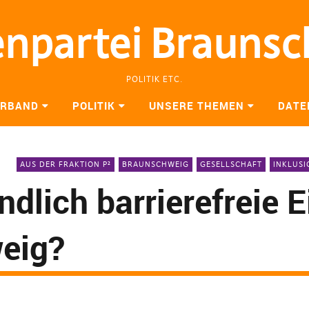
enpartei Brauns
POLITIK ETC.
ERBAND
POLITIK
UNSERE THEMEN
DATE
AUS DER FRAKTION P²
BRAUNSCHWEIG
GESELLSCHAFT
INKLUSI
lich barrierefreie E
eig?