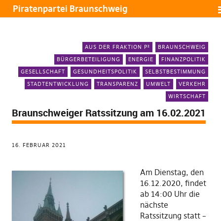
Piratenpartei Braunschweig
AUS DER FRAKTION P²
BRAUNSCHWEIG
BÜRGERBETEILIGUNG
ENERGIE
FINANZPOLITIK
GESELLSCHAFT
GESUNDHEITSPOLITIK
SELBSTBESTIMMUNG
STADTENTWICKLUNG
TRANSPARENZ
UMWELT
VERKEHR
WIRTSCHAFT
Braunschweiger Ratssitzung am 16.02.2021
16. FEBRUAR 2021
Am Dienstag, den
16.12.2020, findet
ab 14:00 Uhr die
nächste
Ratssitzung statt –