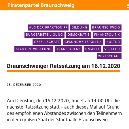
Piratenpartei Braunschweig
AUS DER FRAKTION P²
BILDUNG
BRAUNSCHWEIG
BÜRGERBETEILIGUNG
DEMOKRATIE
FINANZPOLITIK
GESELLSCHAFT
GESUNDHEITSPOLITIK
KULTUR
STADTENTWICKLUNG
TRANSPARENZ
UMWELT
VERKEHR
WIRTSCHAFT
Braunschweiger Ratssitzung am 16.12.2020
15. DEZEMBER 2020
Am Dienstag, den 16.12.2020, findet ab 14:00 Uhr die
nächste Ratssitzung statt – auch dieses Mal auf Grund
des empfohlenen Abstandes zwischen den Teilnehmern
in dem großen Saal der Stadthalle Braunschweig.