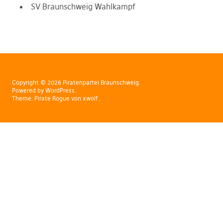
SV Braunschweig Wahlkampf
Copyright © 2026 Piratenpartei Braunschweig
Powered by
WordPress
Theme:
Pirate Rogue
von xwolf