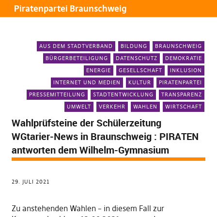
Piratenpartei Braunschweig
AUS DEM STADTVERBAND
BILDUNG
BRAUNSCHWEIG
BÜRGERBETEILIGUNG
DATENSCHUTZ
DEMOKRATIE
ENERGIE
GESELLSCHAFT
INKLUSION
INTERNET UND MEDIEN
KULTUR
PIRATENPARTEI
PRESSEMITTEILUNG
STADTENTWICKLUNG
TRANSPARENZ
UMWELT
VERKEHR
WAHLEN
WIRTSCHAFT
Wahlprüfsteine der Schülerzeitung
WGtarier-News in Braunschweig : PIRATEN
antworten dem Wilhelm-Gymnasium
29. JULI 2021
Zu anstehenden Wahlen – in diesem Fall zur