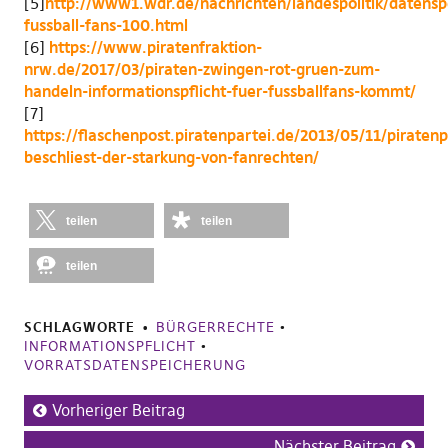
[5]
http://www1.wdr.de/nachrichten/landespolitik/datensp
fussball-fans-100.html
[6]
https://www.piratenfraktion-
nrw.de/2017/03/piraten-zwingen-rot-gruen-zum-
handeln-informationspflicht-fuer-fussballfans-kommt/
[7]
https://flaschenpost.piratenpartei.de/2013/05/11/piratenp
beschliest-der-starkung-von-fanrechten/
teilen
teilen
teilen
SCHLAGWORTE
BÜRGERRECHTE
•
INFORMATIONSPFLICHT
•
VORRATSDATENSPEICHERUNG
Vorheriger Beitrag
Nächster Beitrag