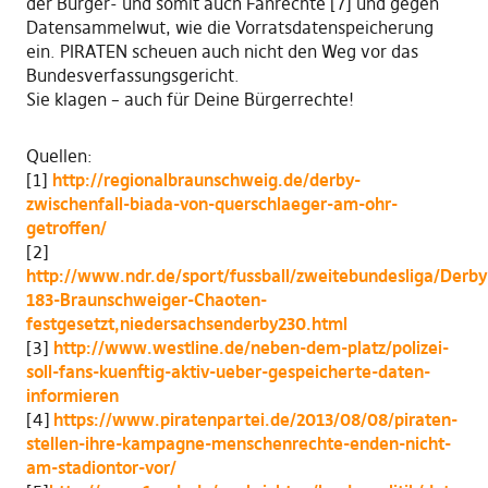
der Bürger- und somit auch Fanrechte [7] und gegen
Datensammelwut, wie die Vorratsdatenspeicherung
ein. PIRATEN scheuen auch nicht den Weg vor das
Bundesverfassungsgericht.
Sie klagen – auch für Deine Bürgerrechte!
Quellen:
[1]
http://regionalbraunschweig.de/derby-
zwischenfall-biada-von-querschlaeger-am-ohr-
getroffen/
[2]
http://www.ndr.de/sport/fussball/zweitebundesliga/Derby
183-Braunschweiger-Chaoten-
festgesetzt,niedersachsenderby230.html
[3]
http://www.westline.de/neben-dem-platz/polizei-
soll-fans-kuenftig-aktiv-ueber-gespeicherte-daten-
informieren
[4]
https://www.piratenpartei.de/2013/08/08/piraten-
stellen-ihre-kampagne-menschenrechte-enden-nicht-
am-stadiontor-vor/