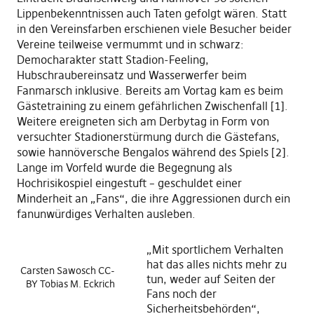
Lippenbekenntnissen auch Taten gefolgt wären. Statt
in den Vereinsfarben erschienen viele Besucher beider
Vereine teilweise vermummt und in schwarz:
Democharakter statt Stadion-Feeling,
Hubschraubereinsatz und Wasserwerfer beim
Fanmarsch inklusive. Bereits am Vortag kam es beim
Gästetraining zu einem gefährlichen Zwischenfall [1].
Weitere ereigneten sich am Derbytag in Form von
versuchter Stadionerstürmung durch die Gästefans,
sowie hannöversche Bengalos während des Spiels [2].
Lange im Vorfeld wurde die Begegnung als
Hochrisikospiel eingestuft – geschuldet einer
Minderheit an „Fans“, die ihre Aggressionen durch ein
fanunwürdiges Verhalten ausleben.
„Mit sportlichem Verhalten
hat das alles nichts mehr zu
Carsten Sawosch CC-
tun, weder auf Seiten der
BY Tobias M. Eckrich
Fans noch der
Sicherheitsbehörden“,