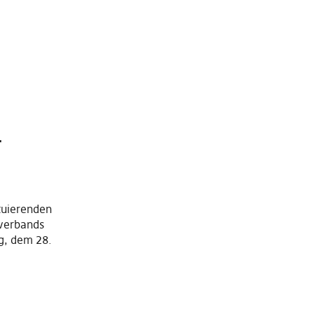
–
ituierenden
tverbands
g, dem 28.