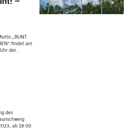
unt! –
 Motto „BUNT
EN“ findet am
 Uhr der…
ng des
raunschweig
 2023, ab 18:00