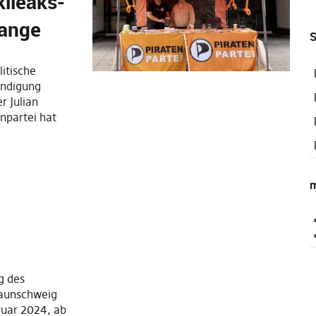
ileaks-
sange
S
litische
endigung
 Julian
enpartei hat
m
g des
raunschweig
ruar 2024, ab