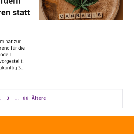
rdern
ren statt
m hat zur
rend für die
odell
vorgestellt.
ukünftig 3…
2
3
…
66
Ältere