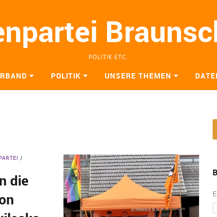
enpartei Brauns
POLITIK ETC.
ERBAND
POLITIK
UNSERE THEMEN
DATE
PARTEI
B
n die
E
ion