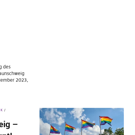
g des
raunschweig
ptember 2023,
IK
eig –