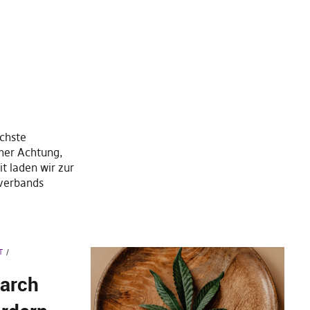
ächste
her Achtung,
t laden wir zur
tverbands
T
March