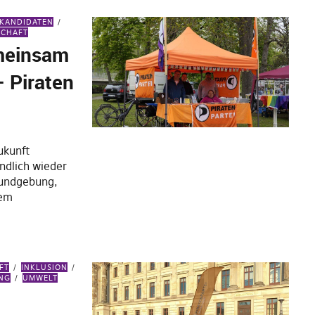
KANDIDATEN
SCHAFT
emeinsam
– Piraten
ukunft
endlich wieder
Kundgebung,
dem
FT
INKLUSION
NG
UMWELT