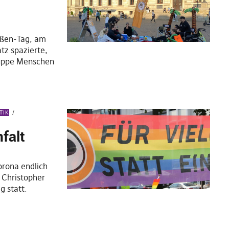
ußen-Tag, am
tz spazierte,
ruppe Menschen
TIK
nfalt
orona endlich
s Christopher
g statt.