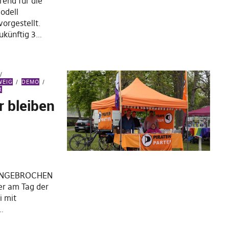
rend für die
odell
vorgestellt.
ukünftig 3…
WEIG
DEMO
R
r bleiben
 „UNGEBROCHEN
r am Tag der
i mit
…