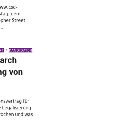
n
www.csd-
stag, dem
opher Street
D…
FT
KANDIDATEN
March
ng von
onsvertrag für
e Legalisierung
rochen und was