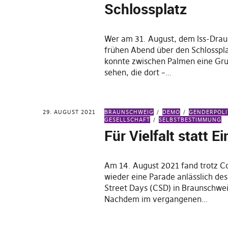
Schlossplatz
Wer am 31. August, dem Iss-Dra
frühen Abend über den Schlosspla
konnte zwischen Palmen eine G
sehen, die dort –…
29. AUGUST 2021
BRAUNSCHWEIG
DEMO
GENDERPOLI
GESELLSCHAFT
SELBSTBESTIMMUNG
Für Vielfalt statt Ei
Am 14. August 2021 fand trotz C
wieder eine Parade anlässlich de
Street Days (CSD) in Braunschwei
Nachdem im vergangenen…