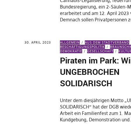
Cannabis-Legalisierung, federfüh
Bundesregierung, ein 2-Säulen-M
erarbeitet und am 12. April 2023 
Demnach sollen Privatpersonen z
30. APRIL 2023
ALLGEMEIN
AUS DEM STADTVERBAND
BESCHÄFTIGUNGSPOLITIK
BRAUNSCH
DEMOKRATIE
GESELLSCHAFT
KULTU
Piraten im Park: Wi
UNGEBROCHEN
SOLIDARISCH
Unter dem diesjährigen Motto
SOLIDARISCH“ hat der DGB wiede
Arbeit ein Familienfest zum 1. Ma
Kundgebung, Demonstration und