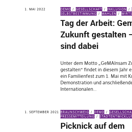
1. MAI 2022
DEMO
GESELLSCHAFT
INKLUSION
SELBSTBESTIMMUNG
WAHLEN
WIRT
Tag der Arbeit: G
Zukunft gestalten 
sind dabei
Unter dem Motto „GeMAInsam Z
gestalten“ findet in diesem Jahr 
ein Familienfest zum 1. Mai mit 
Demonstration und anschließen
Internationalen…
1. SEPTEMBER 2021
BRAUNSCHWEIG
DEMO
GESELLSCHA
PRESSEMITTEILUNG
STADTENTWICKLU
Picknick auf dem