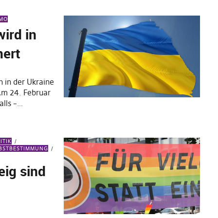
MO
wird in
nert
 in der Ukraine
 Am 24. Februar
alls –…
ITIK
BSTBESTIMMUNG
ig sind