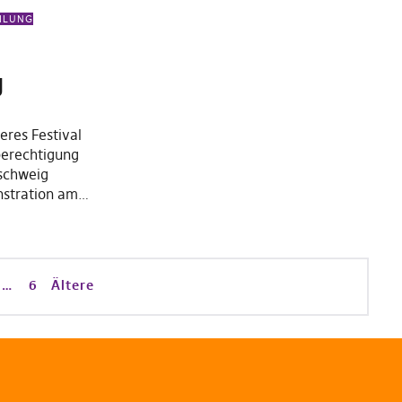
EILUNG
g
eres Festival
berechtigung
nschweig
nstration am…
…
6
Ältere