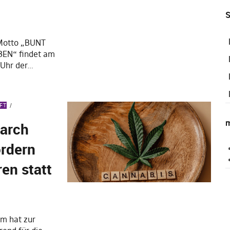
S
 Motto „BUNT
EN“ findet am
 Uhr der…
FT
m
March
rdern
ren statt
m hat zur