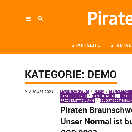
Pirat
STARTSEITE
STADTV
KATEGORIE:
DEMO
9. AUGUST 2023
BRAUNSCHWEIG
DEMO
GENDERPOLI
GESELLSCHAFT
KANDIDATEN
PIRATE
PRESSEMITTEILUNG
SELBSTBESTIMMU
Piraten Braunschw
Unser Normal ist b