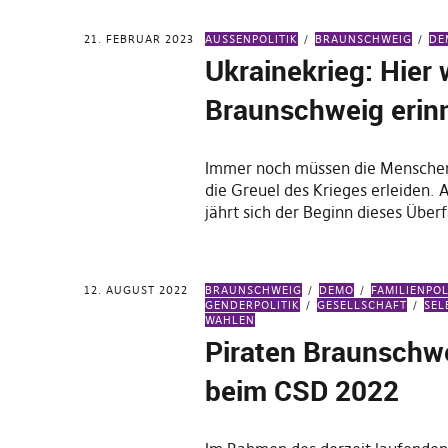
21. FEBRUAR 2023
AUSSENPOLITIK
BRAUNSCHWEIG
DE
Ukrainekrieg: Hier 
Braunschweig erin
Immer noch müssen die Menschen
die Greuel des Krieges erleiden.
jährt sich der Beginn dieses Überf
12. AUGUST 2022
BRAUNSCHWEIG
DEMO
FAMILIENPOL
GENDERPOLITIK
GESELLSCHAFT
SEL
WAHLEN
Piraten Braunschwe
beim CSD 2022