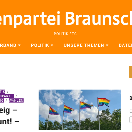
enpartei Brauns
POLITIK ETC.
ERBAND
POLITIK
UNSERE THEMEN
DATE
TIK
NPARTEI
B
NG
WAHLEN
eig –
E
unt! –