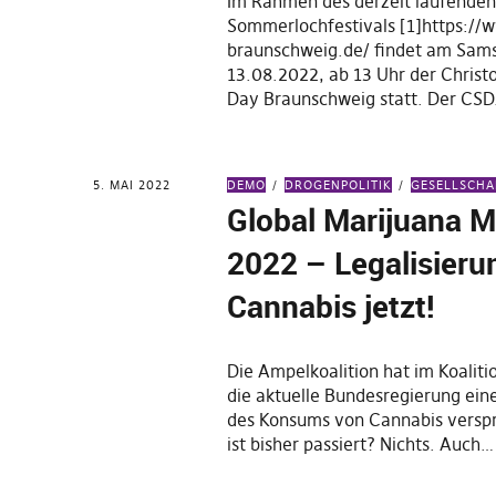
Im Rahmen des derzeit laufende
Sommerlochfestivals [1]https://
braunschweig.de/ findet am Sam
13.08.2022, ab 13 Uhr der Christ
Day Braunschweig statt. Der CS
5. MAI 2022
DEMO
DROGENPOLITIK
GESELLSCHA
Global Marijuana 
2022 – Legalisieru
Cannabis jetzt!
Die Ampelkoalition hat im Koaliti
die aktuelle Bundesregierung ein
des Konsums von Cannabis versp
ist bisher passiert? Nichts. Auch…