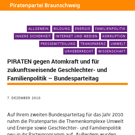
Piratenpartei Braunschweig
ALLGEMEIN
BILDUNG
ENERGIE
FAMILIENPOLITIK
INNERE SICHERHEIT
INTERNET UND MEDIEN
KORRUPTION
PRESSEMITTEILUNG
TRANSPARENZ
UMWELT
URHEBERRECHT
WISSENSCHAFT
PIRATEN gegen Atomkraft und für
zukunftsweisende Geschlechter- und
Familienpolitik – Bundesparteitag
7. DEZEMBER 2010
Auf Ihrem zweiten Bundesparteitag für das Jahr 2010
nahm die Piratenpartei die Themenkomplexe Umwelt
und Energie sowie Geschlechter- und Familienpolitik
neu in ihr Parteiprogramm auf. Außerdem wurden