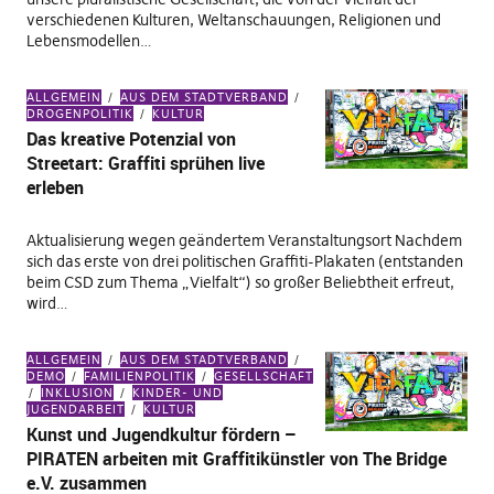
verschiedenen Kulturen, Weltanschauungen, Religionen und
Lebensmodellen…
ALLGEMEIN
AUS DEM STADTVERBAND
DROGENPOLITIK
KULTUR
Das kreative Potenzial von
Streetart: Graffiti sprühen live
erleben
Aktualisierung wegen geändertem Veranstaltungsort Nachdem
sich das erste von drei politischen Graffiti-Plakaten (entstanden
beim CSD zum Thema „Vielfalt“) so großer Beliebtheit erfreut,
wird…
ALLGEMEIN
AUS DEM STADTVERBAND
DEMO
FAMILIENPOLITIK
GESELLSCHAFT
INKLUSION
KINDER- UND
JUGENDARBEIT
KULTUR
Kunst und Jugendkultur fördern –
PIRATEN arbeiten mit Graffitikünstler von The Bridge
e.V. zusammen