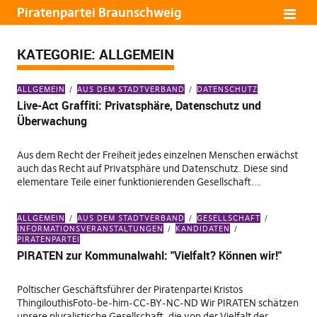
Piratenpartei Braunschweig
KATEGORIE:
ALLGEMEIN
ALLGEMEIN
AUS DEM STADTVERBAND
DATENSCHUTZ
Live-Act Graffiti: Privatsphäre, Datenschutz und
Überwachung
Aus dem Recht der Freiheit jedes einzelnen Menschen erwächst
auch das Recht auf Privatsphäre und Datenschutz. Diese sind
elementare Teile einer funktionierenden Gesellschaft.…
ALLGEMEIN
AUS DEM STADTVERBAND
GESELLSCHAFT
INFORMATIONSVERANSTALTUNGEN
KANDIDATEN
PIRATENPARTEI
PIRATEN zur Kommunalwahl: "Vielfalt? Können wir!"
Poltischer Geschäftsführer der Piratenpartei Kristos
ThingilouthisFoto-be-him-CC-BY-NC-ND Wir PIRATEN schätzen
unsere pluralistische Gesellschaft, die von der Vielfalt der