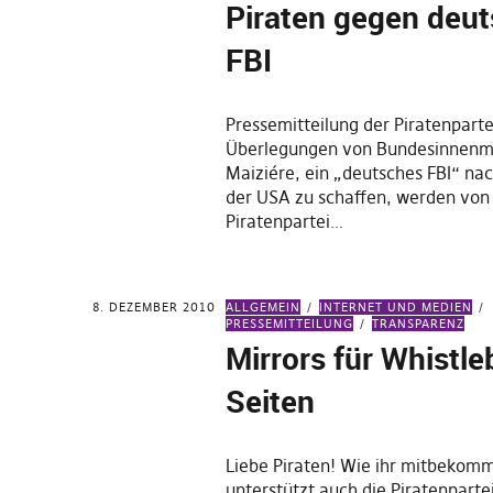
Piraten gegen deu
FBI
Pressemitteilung der Piratenpart
Überlegungen von Bundesinnenmi
Maiziére, ein „deutsches FBI“ na
der USA zu schaffen, werden von
Piratenpartei…
8. DEZEMBER 2010
ALLGEMEIN
INTERNET UND MEDIEN
PRESSEMITTEILUNG
TRANSPARENZ
Mirrors für Whistle
Seiten
Liebe Piraten! Wie ihr mitbekom
unterstützt auch die Piratenpart