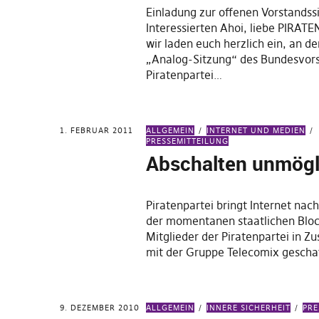
Einladung zur offenen Vorstandssi
Interessierten Ahoi, liebe PIRATE
wir laden euch herzlich ein, an de
„Analog-Sitzung“ des Bundesvors
Piratenpartei…
1. FEBRUAR 2011
ALLGEMEIN
INTERNET UND MEDIEN
PRESSEMITTEILUNG
Abschalten unmögl
Piratenpartei bringt Internet nac
der momentanen staatlichen Blo
Mitglieder der Piratenpartei in 
mit der Gruppe Telecomix gescha
9. DEZEMBER 2010
ALLGEMEIN
INNERE SICHERHEIT
PRE