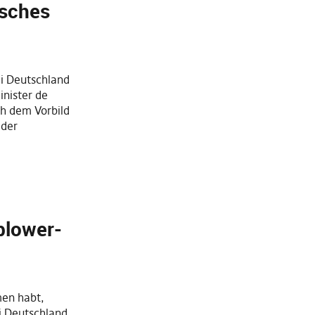
tsches
ei Deutschland
nister de
ch dem Vorbild
 der
blower-
men habt,
ei Deutschland