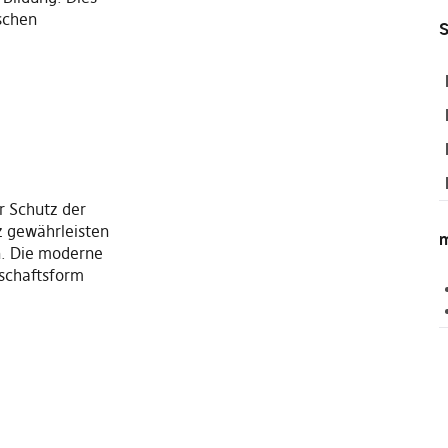
ischen
S
r Schutz der
z gewährleisten
m
n. Die moderne
lschaftsform