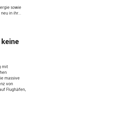
rgie sowie
 neu in ihr…
 keine
g mit
chen
ie massive
enz von
auf Flughäfen,