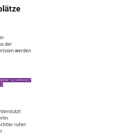
lätze
in
s der
erissen werden.
NNERE SICHERHEIT
NZ
t
nterstützt
rlin.
chtler rufen
er