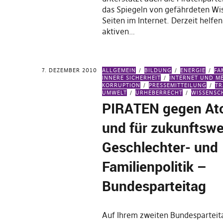
das Spiegeln von gefährdeten Wi
Seiten im Internet. Derzeit helfe
aktiven…
7. DEZEMBER 2010
ALLGEMEIN
BILDUNG
ENERGIE
FA
INNERE SICHERHEIT
INTERNET UND M
KORRUPTION
PRESSEMITTEILUNG
TR
UMWELT
URHEBERRECHT
WISSENSC
PIRATEN gegen At
und für zukunftsw
Geschlechter- und
Familienpolitik –
Bundesparteitag
Auf Ihrem zweiten Bundesparteita