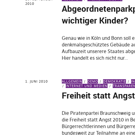
2010
Abgeordnetenparkp
wichtiger Kinder?
Genau wie in Köln und Bonn soll e
denkmalsgeschütztes Gebäude au
Aufbauzeit unserere Staates abg
Hier handelt es sich nicht nur…
1. JUNI 2010
ALLGEMEIN
DEMO
DEMOKRATIE
I
INTERNET UND MEDIEN
TRANSPARE
Freiheit statt Angs
Die Piratenpartei Braunschweig u
die Freiheit statt Angst 2010 in Be
Bürgerrechtlerinnen und Bürgerre
bundesweit zur Teilnahme an ein