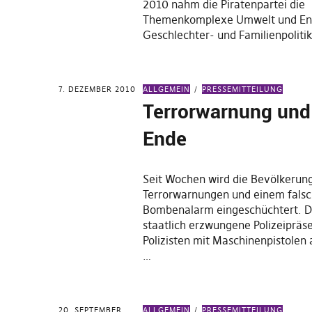
2010 nahm die Piratenpartei die
Themenkomplexe Umwelt und Ene
Geschlechter- und Familienpolitik
7. DEZEMBER 2010
ALLGEMEIN
PRESSEMITTEILUNG
Terrorwarnung und
Ende
Seit Wochen wird die Bevölkerun
Terrorwarnungen und einem fals
Bombenalarm eingeschüchtert. D
staatlich erzwungene Polizeipräs
Polizisten mit Maschinenpistolen 
…
20. SEPTEMBER
ALLGEMEIN
PRESSEMITTEILUNG