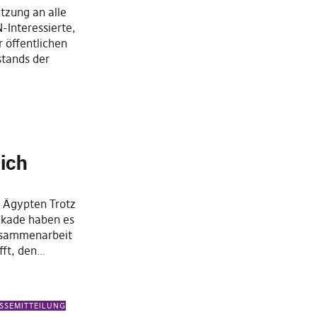
tzung an alle
N-Interessierte,
r öffentlichen
tands der
ich
h Ägypten Trotz
ckade haben es
Zusammenarbeit
fft, den…
SSEMITTEILUNG