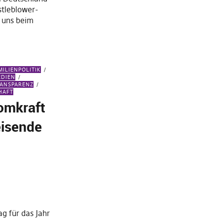
stleblower-
n uns beim
MILIENPOLITIK
EDIEN
ANSPARENZ
HAFT
omkraft
eisende
g für das Jahr