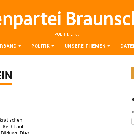
enpartei Brauns
POLITIK ETC.
ERBAND
POLITIK
UNSERE THEMEN
DATE
IN
B
E
okratischen
s Recht auf
 Bildung. Dies